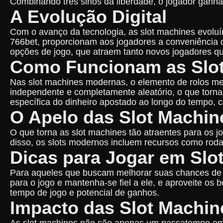
Combinando três sinos da liberdade, o jogador ganha
A Evolução Digital
Com o avanço da tecnologia, as slot machines evoluír
766bet, proporcionam aos jogadores a conveniência 
opções de jogo, que atraem tanto novos jogadores q
Como Funcionam as Slo
Nas slot machines modernas, o elemento de rolos mec
independente e completamente aleatório, o que torn
específica do dinheiro apostado ao longo do tempo, 
O Apelo das Slot Machin
O que torna as slot machines tão atraentes para os j
disso, os slots modernos incluem recursos como roda
Dicas para Jogar em Slo
Para aqueles que buscam melhorar suas chances de g
para o jogo e mantenha-se fiel a ele, e aproveite o
tempo de jogo e potencial de ganhos.
Impacto das Slot Machin