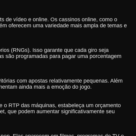
ts de vídeo e online. Os cassinos online, como o
ambém oferecem uma variedade mais ampla de temas e
rios (RNGs). Isso garante que cada giro seja
uinas são programadas para pagar uma porcentagem
 vitórias com apostas relativamente pequenas. Além
aumentam ainda mais a emoção do jogo.
que o RTP das máquinas, estabeleça um orçamento
bet, que podem aumentar significativamente seu