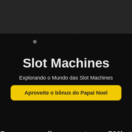
❄
❄
❄
Slot Machines
❄
Explorando o Mundo das Slot Machines
Aproveite o bônus do Papai Noel