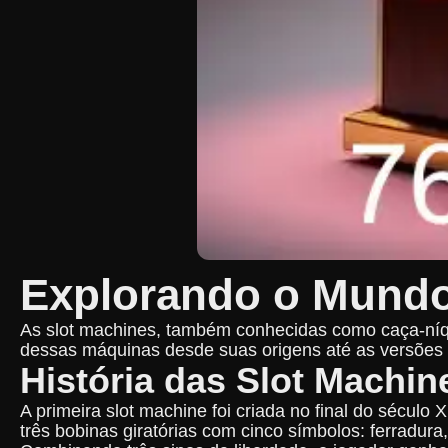
Explorando o Mundo
As slot machines, também conhecidas como caça-níq
dessas máquinas desde suas origens até as versões d
História das Slot Machin
A primeira slot machine foi criada no final do sécul
três bobinas giratórias com cinco símbolos: ferradu