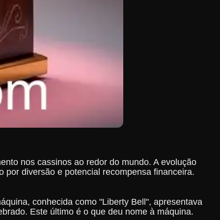
ento nos cassinos ao redor do mundo. A evolução
 por diversão e potencial recompensa financeira.
máquina, conhecida como "Liberty Bell", apresentava
uebrado. Este último é o que deu nome à máquina.