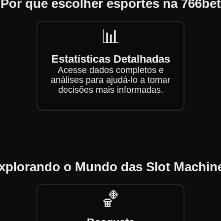
Por que escolher esportes na 766bet
📊
Estatísticas Detalhadas
Acesse dados completos e
análises para ajudá-lo a tomar
decisões mais informadas.
xplorando o Mundo das Slot Machin
🏀