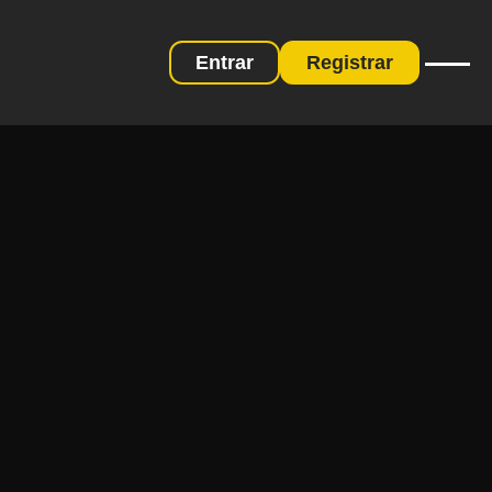
Entrar
Registrar
❄