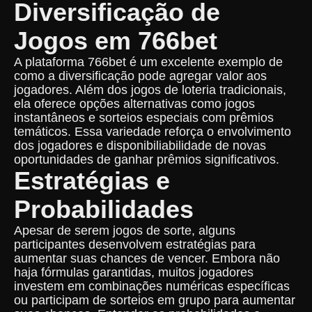
Diversificação de
Jogos em 766bet
A plataforma 766bet é um excelente exemplo de
como a diversificação pode agregar valor aos
jogadores. Além dos jogos de loteria tradicionais,
ela oferece opções alternativas como jogos
instantâneos e sorteios especiais com prêmios
temáticos. Essa variedade reforça o envolvimento
dos jogadores e disponibiliabilidade de novas
oportunidades de ganhar prêmios significativos.
Estratégias e
Probabilidades
Apesar de serem jogos de sorte, alguns
participantes desenvolvem estratégias para
aumentar suas chances de vencer. Embora não
haja fórmulas garantidas, muitos jogadores
investem em combinações numéricas específicas
ou participam de sorteios em grupo para aumentar