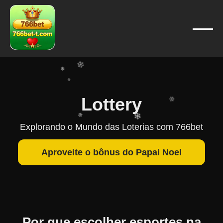
❄
❄
❄
❄
❄
❄
❄
Lottery
❄
❄
❄
Explorando o Mundo das Loterias com 766bet
❄
Aproveite o bônus do Papai Noel
❄
❄
Por que escolher esportes na