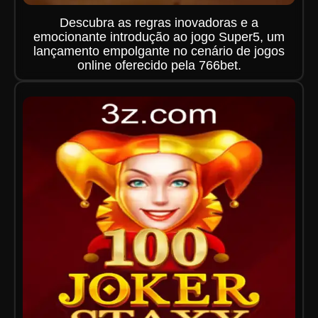
Descubra as regras inovadoras e a
emocionante introdução ao jogo Super5, um
lançamento empolgante no cenário de jogos
online oferecido pela 766bet.