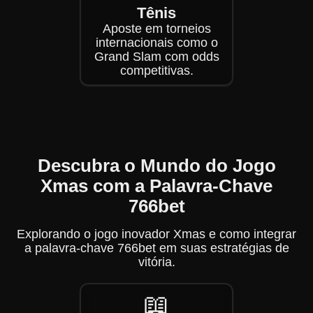
Tênis
Aposte em torneios
internacionais como o
Grand Slam com odds
competitivas.
Descubra o Mundo do Jogo
Xmas com a Palavra-Chave
766bet
Explorando o jogo inovador Xmas e como integrar
a palavra-chave 766bet em suas estratégias de
vitória.
📖