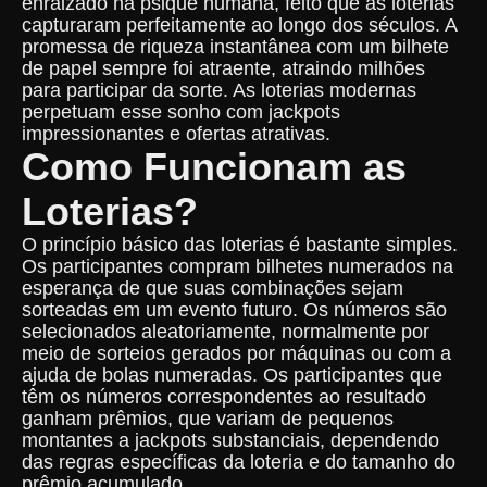
enraizado na psique humana, feito que as loterias
capturaram perfeitamente ao longo dos séculos. A
promessa de riqueza instantânea com um bilhete
de papel sempre foi atraente, atraindo milhões
para participar da sorte. As loterias modernas
perpetuam esse sonho com jackpots
impressionantes e ofertas atrativas.
Como Funcionam as
Loterias?
O princípio básico das loterias é bastante simples.
Os participantes compram bilhetes numerados na
esperança de que suas combinações sejam
sorteadas em um evento futuro. Os números são
selecionados aleatoriamente, normalmente por
meio de sorteios gerados por máquinas ou com a
ajuda de bolas numeradas. Os participantes que
têm os números correspondentes ao resultado
ganham prêmios, que variam de pequenos
montantes a jackpots substanciais, dependendo
das regras específicas da loteria e do tamanho do
prêmio acumulado.