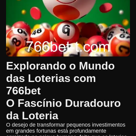
Explorando o Mundo
das Loterias com
766bet
O Fascínio Duradouro
da Loteria
O desejo de transformar pequenos investimentos
em grandes fortunas está profundamente