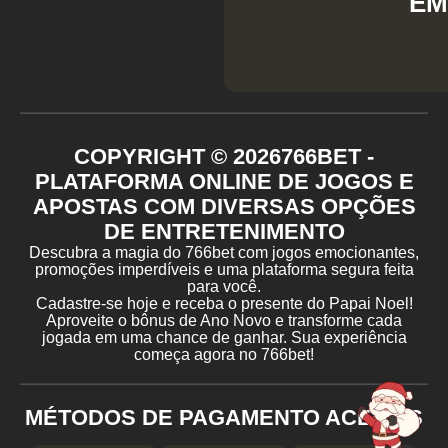
EM
COPYRIGHT ©
2026
766BET -
PLATAFORMA ONLINE DE JOGOS E
APOSTAS COM DIVERSAS OPÇÕES
DE ENTRETENIMENTO
Descubra a magia do 766bet com jogos emocionantes,
promoções imperdíveis e uma plataforma segura feita
para você.
Cadastre-se hoje e receba o presente do Papai Noel!
Aproveite o bônus de Ano Novo e transforme cada
jogada em uma chance de ganhar. Sua experiência
começa agora no 766bet!
MÉTODOS DE PAGAMENTO ACEITOS