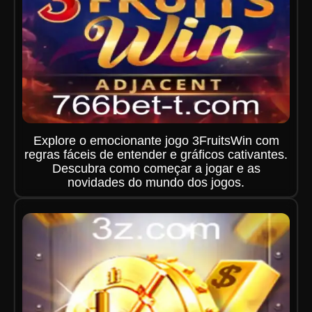
Explore o emocionante jogo 3FruitsWin com
regras fáceis de entender e gráficos cativantes.
Descubra como começar a jogar e as
novidades do mundo dos jogos.