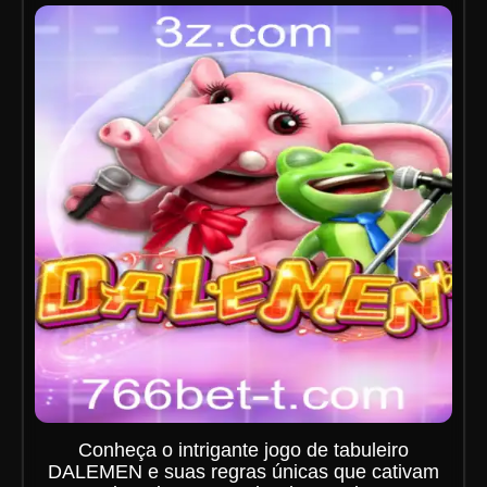
Conheça o intrigante jogo de tabuleiro
DALEMEN e suas regras únicas que cativam