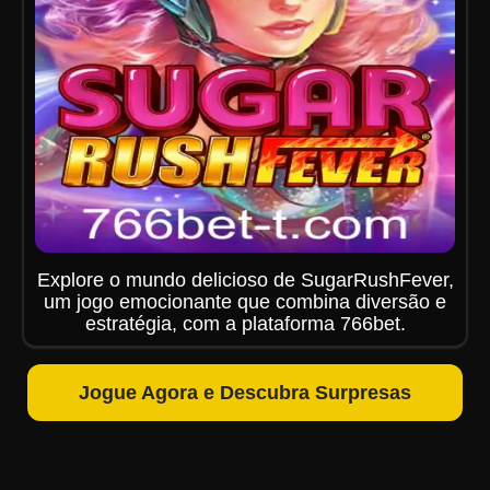
Explore o mundo delicioso de SugarRushFever,
um jogo emocionante que combina diversão e
estratégia, com a plataforma 766bet.
Jogue Agora e Descubra Surpresas