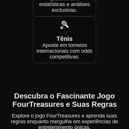
estatísticas e análises
exclusivas.
🎾
Tênis
Aposte em torneios
internacionais com odds
competitivas.
Descubra o Fascinante Jogo
FourTreasures e Suas Regras
Explore o jogo FourTreasures e aprenda suas
regras enquanto mergulha em experiências de
entretenimento únicas.