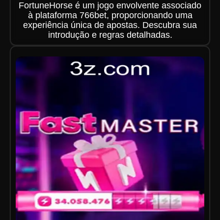
FortuneHorse é um jogo envolvente associado
à plataforma 766bet, proporcionando uma
experiência única de apostas. Descubra sua
introdução e regras detalhadas.