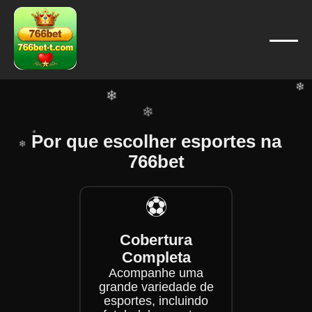
❄
❄
❄
❄
❄
❄
❄
Por que escolher esportes na
❄
❄
766bet
❄
❄
❄
⚽
Cobertura
Completa
Acompanhe uma
grande variedade de
esportes, incluindo