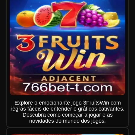
Explore o emocionante jogo 3FruitsWin com
regras fáceis de entender e gráficos cativantes.
Descubra como começar a jogar e as
novidades do mundo dos jogos.