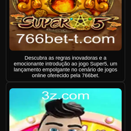
Descubra as regras inovadoras e a
emocionante introdução ao jogo Super5, um
lançamento empolgante no cenário de jogos
online oferecido pela 766bet.