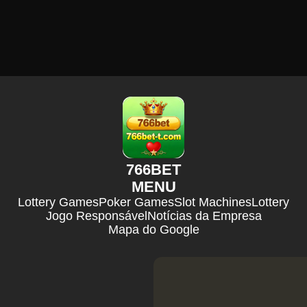
766BET
MENU
Lottery Games
Poker Games
Slot Machines
Lottery
Jogo Responsável
Notícias da Empresa
Mapa do Google