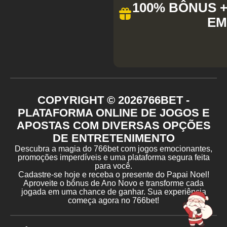
100% BÔNUS + 
EM
COPYRIGHT ©
2026
766BET -
PLATAFORMA ONLINE DE JOGOS E
APOSTAS COM DIVERSAS OPÇÕES
DE ENTRETENIMENTO
Descubra a magia do 766bet com jogos emocionantes,
promoções imperdíveis e uma plataforma segura feita
para você.
Cadastre-se hoje e receba o presente do Papai Noel!
Aproveite o bônus de Ano Novo e transforme cada
jogada em uma chance de ganhar. Sua experiência
começa agora no 766bet!