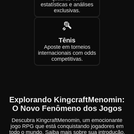
estatísticas e análises
exclusivas.
🎾
Tênis
Aposte em torneios
internacionais com odds
competitivas.
Explorando KingcraftMenomin:
O Novo Fenômeno dos Jogos
Descubra KingcraftMenomin, um emocionante
jogo RPG que está conquistando jogadores em
todo o mundo. Saiba mais sobre sua introdução,