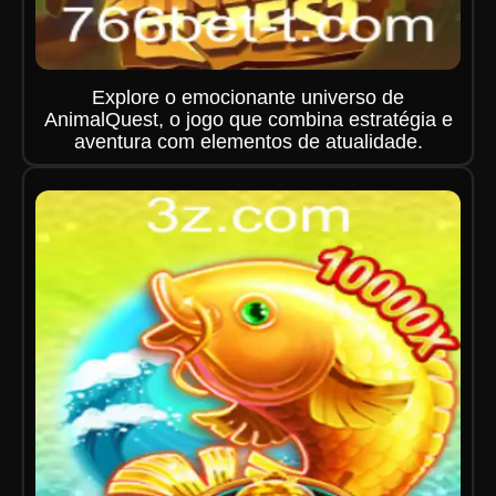
Explore o emocionante universo de
AnimalQuest, o jogo que combina estratégia e
aventura com elementos de atualidade.