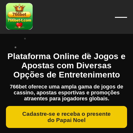
❄
❄
❄
❄
❄
❄
❄
❄
Plataforma Online de Jogos e
❄
Apostas com Diversas
❄
❄
Opções de Entretenimento
❄
766bet oferece uma ampla gama de jogos de
cassino, apostas esportivas e promoções
atraentes para jogadores globais.
Cadastre-se e receba o presente
do Papai Noel