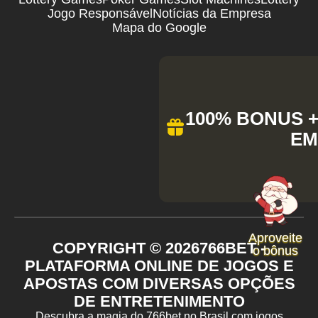
Jogo Responsável
Notícias da Empresa
Mapa do Google
100% BONUS + 
EM
Aproveite
COPYRIGHT ©
2026
766BET -
o bônus
PLATAFORMA ONLINE DE JOGOS E
APOSTAS COM DIVERSAS OPÇÕES
DE ENTRETENIMENTO
Descubra a magia do 766bet no Brasil com jogos