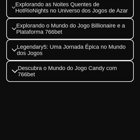
Explore o mundo emocionante de
Explorando as Noites Quentes de
jogo, oferecendo insights únicos sobre
888CaiShen, um jogo de cassino
HotRioNights no Universo dos Jogos de Azar
a interação e engajamento no mundo
vibrante que combina sorte e
dos jogos digitais.
estratégia. Aprenda sobre suas regras,
Mergulhe no mundo vibrante de
Explorando o Mundo do Jogo Billionaire e a
mecânicas e dicas para melhorar sua
HotRioNights, um jogo de azar
Plataforma 766bet
experiência e potencializar seus
excitante associado com a palavra-
ganhos.
chave 766bet, que combina emoção e
Descubra o emocionante jogo
Legendary5: Uma Jornada Épica no Mundo
cultura do Rio de Janeiro.
Billionaire e como a palavra-chave
dos Jogos
766bet se integra em sua experiência.
Explore o fascinante mundo de
Descubra o Mundo do Jogo Candy com
Legendary5, um jogo inovador que
766bet
combina estratégia e aventura com
colaborações e eventos atualizados.
Explore as nuances do jogo Candy e
descubra como a plataforma 766bet
traz uma nova abordagem para os
entusiastas de jogos de azar.