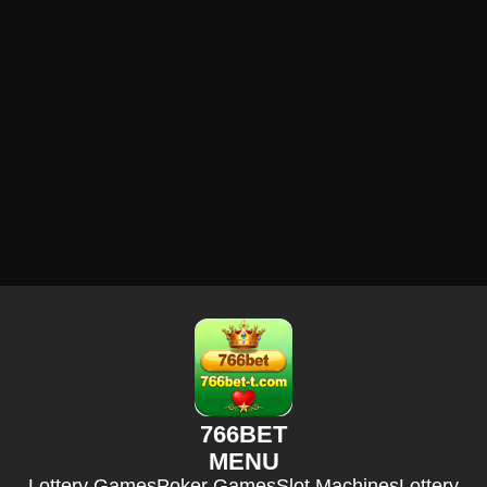
766BET
MENU
Lottery Games
Poker Games
Slot Machines
Lottery