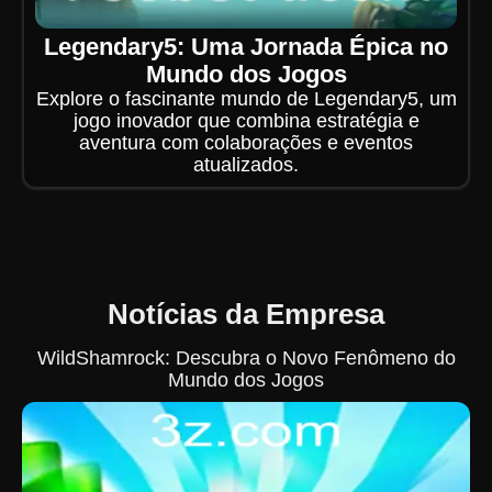
Legendary5: Uma Jornada Épica no
Mundo dos Jogos
Explore o fascinante mundo de Legendary5, um
jogo inovador que combina estratégia e
aventura com colaborações e eventos
atualizados.
Notícias da Empresa
WildShamrock: Descubra o Novo Fenômeno do
Mundo dos Jogos