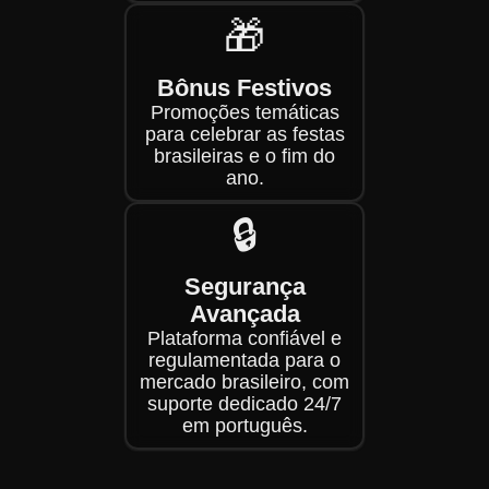
🎁
Bônus Festivos
Promoções temáticas
para celebrar as festas
brasileiras e o fim do
ano.
🔒
Segurança
Avançada
Plataforma confiável e
regulamentada para o
mercado brasileiro, com
suporte dedicado 24/7
em português.