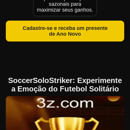
sazonais para
maximizar seus ganhos.
Cadastre-se e receba um presente
de Ano Novo
SoccerSoloStriker: Experimente
a Emoção do Futebol Solitário