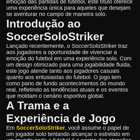
emoção das partidas de futebol, este título oferece
uma experiência única para aqueles que desejam
se aventurar no campo de maneira solo.
Introdução ao
SoccerSoloStriker
Lançado recentemente, o SoccerSoloStriker traz
aos jogadores a oportunidade de vivenciar a
emoção do futebol em uma experiência solo. Com
um design otimizado para uma jogabilidade fluida,
este jogo atende tanto aos jogadores casuais
quanto aos entusiastas do futebol. O jogo tem
como pano de fundo acontecimentos do mundo
real, refletindo as tendências atuais e os eventos
que moldam o cenário esportivo global.
A Trama e a
Experiência de Jogo
Em
SoccerSoloStriker
, você assume o papel de
um jogador solo tentando alcançar o estrelato em