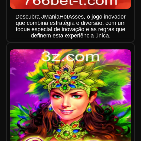
Descubra JManiaHotAsses, o jogo inovador
que combina estratégia e diversão, com um
toque especial de inovação e as regras que
definem esta experiência única.