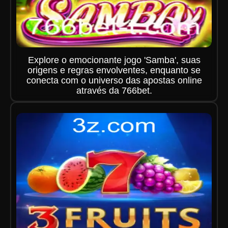
Explore o emocionante jogo 'Samba', suas
origens e regras envolventes, enquanto se
conecta com o universo das apostas online
através da 766bet.