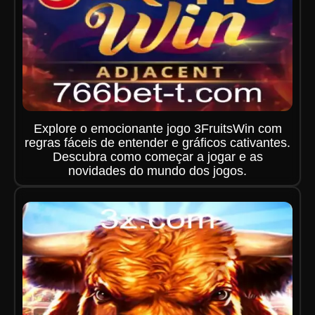
Explore o emocionante jogo 3FruitsWin com
regras fáceis de entender e gráficos cativantes.
Descubra como começar a jogar e as
novidades do mundo dos jogos.