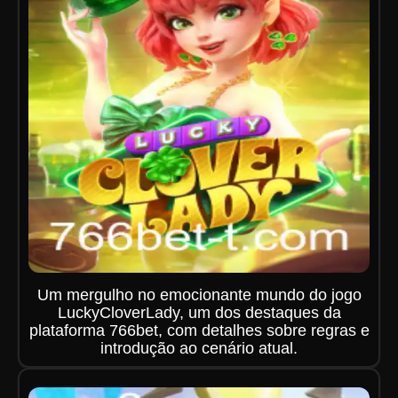
Um mergulho no emocionante mundo do jogo
LuckyCloverLady, um dos destaques da
plataforma 766bet, com detalhes sobre regras e
introdução ao cenário atual.