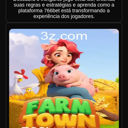
suas regras e estratégias e aprenda como a
plataforma 766bet está transformando a
experiência dos jogadores.