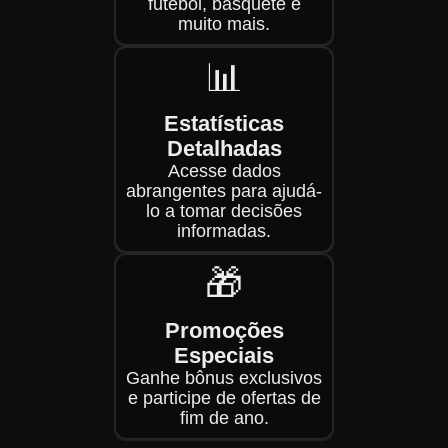
futebol, basquete e
muito mais.
📊
Estatísticas
Detalhadas
Acesse dados
abrangentes para ajudá-
lo a tomar decisões
informadas.
🎁
Promoções
Especiais
Ganhe bônus exclusivos
e participe de ofertas de
fim de ano.