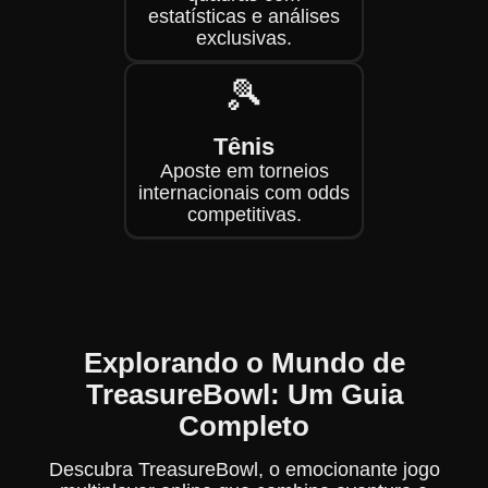
estatísticas e análises
exclusivas.
🎾
Tênis
Aposte em torneios
internacionais com odds
competitivas.
Explorando o Mundo de
TreasureBowl: Um Guia
Completo
Descubra TreasureBowl, o emocionante jogo