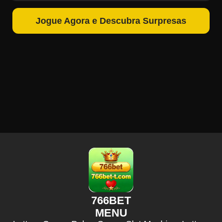
Jogue Agora e Descubra Surpresas
766BET
MENU