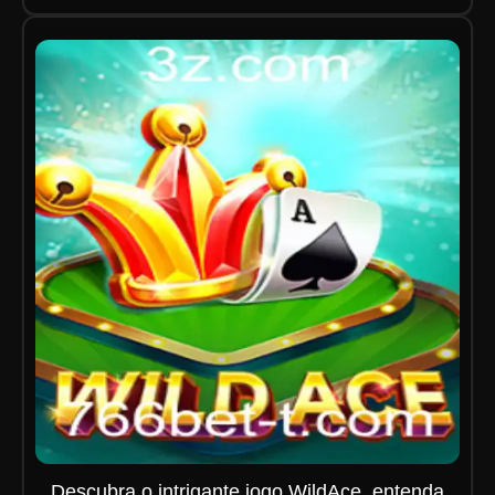
Descubra o intrigante jogo WildAce, entenda