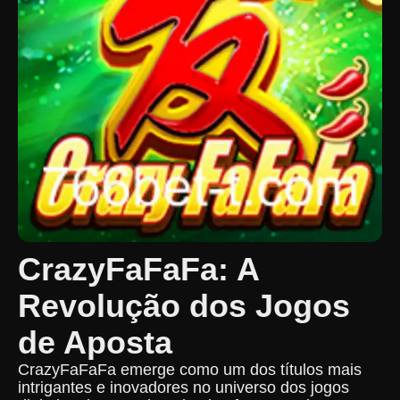
CrazyFaFaFa: A
Revolução dos Jogos
de Aposta
CrazyFaFaFa emerge como um dos títulos mais
intrigantes e inovadores no universo dos jogos