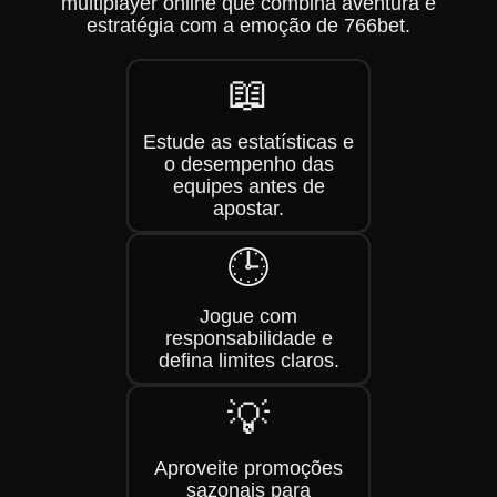
multiplayer online que combina aventura e
estratégia com a emoção de 766bet.
📖
Estude as estatísticas e
o desempenho das
equipes antes de
apostar.
🕒
Jogue com
responsabilidade e
defina limites claros.
💡
Aproveite promoções
sazonais para