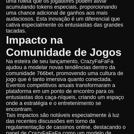
uma roleta que os jogadores podem ativar
acumulando tokens especiais, proporcionando
uma chance adicional de ganhos aos mais
audaciosos. Esta inovação é um diferencial que
cativa especialmente os entusiastas das grandes
tacadas.
Impacto na
Comunidade de Jogos
Na esteira de seu lançamento, CrazyFaFaFa
ajudou a modelar novas tendências dentro da
comunidade 766bet, promovendo uma cultura de
jogo que é tanto imersiva quanto conectada.
Eventos competitivos anuais transformaram a
plataforma em um ponto de encontro para os
entusiastas dos caça-níqueis, criando um espaço
onde a estratégia e o entretenimento se
encontram.
Tais impactos são notáveis especialmente à luz
das recentes discussões em torno da
regulamentação de cassinos online, destacando o
papel de CrazyFaFaFa como um modelo de