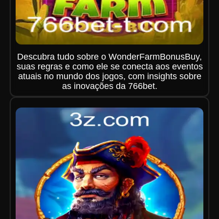
Descubra tudo sobre o WonderFarmBonusBuy,
suas regras e como ele se conecta aos eventos
atuais no mundo dos jogos, com insights sobre
as inovações da 766bet.