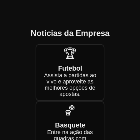
Notícias da Empresa
🏆
Futebol
Assista a partidas ao
vivo e aproveite as
melhores opções de
apostas.
🏀
Basquete
Entre na ação das
quadras com