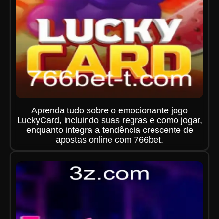
Aprenda tudo sobre o emocionante jogo
LuckyCard, incluindo suas regras e como jogar,
enquanto integra a tendência crescente de
apostas online com 766bet.