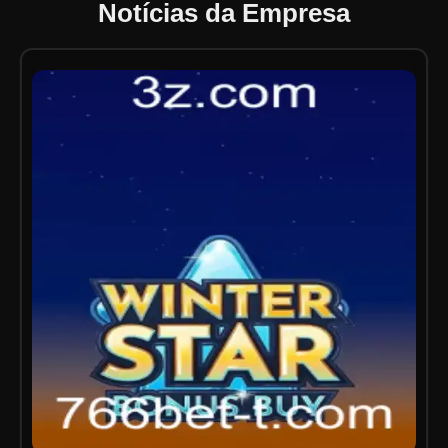
Notícias da Empresa