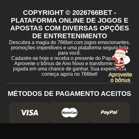
COPYRIGHT ©
2026
766BET -
PLATAFORMA ONLINE DE JOGOS E
APOSTAS COM DIVERSAS OPÇÕES
DE ENTRETENIMENTO
Descubra a magia do 766bet com jogos emocionantes,
promoções imperdíveis e uma plataforma segura feita
para você.
Cadastre-se hoje e receba o presente do Papai Noel!
Aproveite o bônus de Ano Novo e transforme cada
jogada em uma chance de ganhar. Sua experiência
começa agora no 766bet!
Aproveite
o bônus
MÉTODOS DE PAGAMENTO ACEITOS