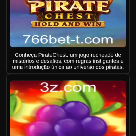
Conheça PirateChest, um jogo recheado de
mistérios e desafios, com regras instigantes e
uma introdução única ao universo dos piratas.