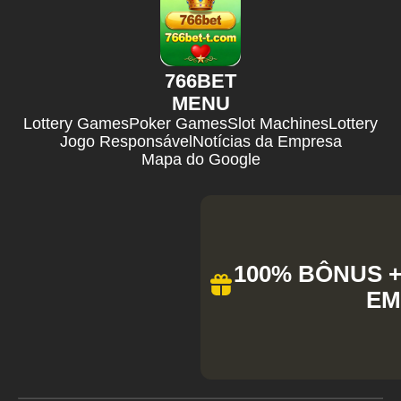
766BET
MENU
Lottery Games
Poker Games
Slot Machines
Lottery
Jogo Responsável
Notícias da Empresa
Mapa do Google
100% BÔNUS + 
EM