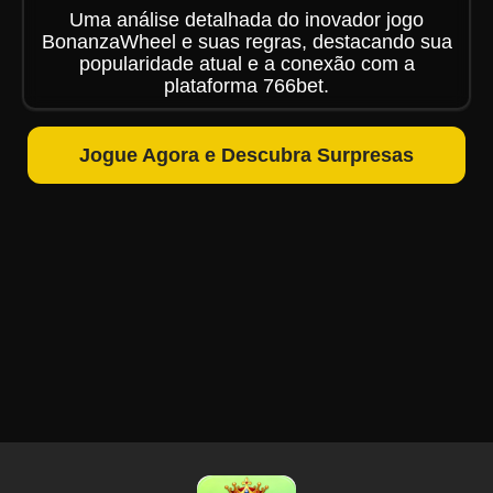
Uma análise detalhada do inovador jogo
BonanzaWheel e suas regras, destacando sua
popularidade atual e a conexão com a
plataforma 766bet.
Jogue Agora e Descubra Surpresas