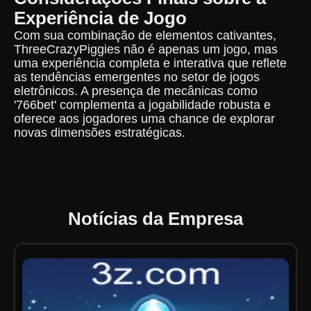
Experiência de Jogo
Com sua combinação de elementos cativantes,
ThreeCrazyPiggies não é apenas um jogo, mas
uma experiência completa e interativa que reflete
as tendências emergentes no setor de jogos
eletrônicos. A presença de mecânicas como
'766bet' complementa a jogabilidade robusta e
oferece aos jogadores uma chance de explorar
novas dimensões estratégicas.
Notícias da Empresa