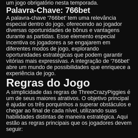
um jogo obrigatório nesta temporada.
Palavra-Chave: 766bet
A palavra-chave '766bet' tem uma relevância
especial dentro do jogo, oferecendo ao jogador
diversas oportunidades de bônus e vantagens
durante as partidas. Esse elemento especial
incentiva os jogadores a se engajarem em
diferentes modos de jogo, explorando
oportunidades estratégicas que podem garantir
vitórias mais expressivas. A integração de '766bet'
abre um mundo de possibilidades que enriquece a
experiência de jogo.
Regras do Jogo
A simplicidade das regras de ThreeCrazyPiggies é
um de seus maiores atrativos. O objetivo principal
é ajudar os três porquinhos a superar obstáculos e
chegar ao final de cada nível, utilizando suas
habilidades distintas de maneira estratégica. Aqui
estão as regras principais que os jogadores devem
seguir: