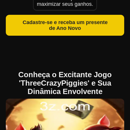
maximizar seus ganhos.
Cadastre-se e receba um presente
de Ano Novo
Conheça o Excitante Jogo
'ThreeCrazyPiggies' e Sua
Dinâmica Envolvente