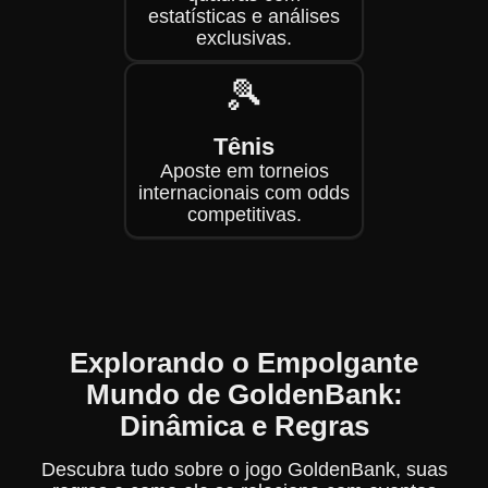
estatísticas e análises
exclusivas.
🎾
Tênis
Aposte em torneios
internacionais com odds
competitivas.
Explorando o Empolgante
Mundo de GoldenBank:
Dinâmica e Regras
Descubra tudo sobre o jogo GoldenBank, suas