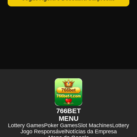
766BET
MENU
Lottery Games
Poker Games
Slot Machines
Lottery
Jogo Responsável
Notícias da Empresa