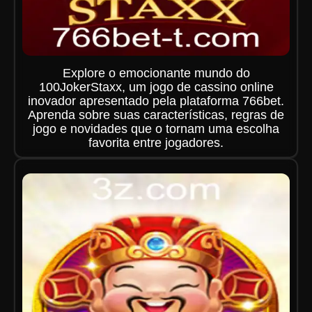
Explore o emocionante mundo do
100JokerStaxx, um jogo de cassino online
inovador apresentado pela plataforma 766bet.
Aprenda sobre suas características, regras de
jogo e novidades que o tornam uma escolha
favorita entre jogadores.