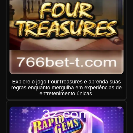
Explore o jogo FourTreasures e aprenda suas
regras enquanto mergulha em experiências de
entretenimento únicas.