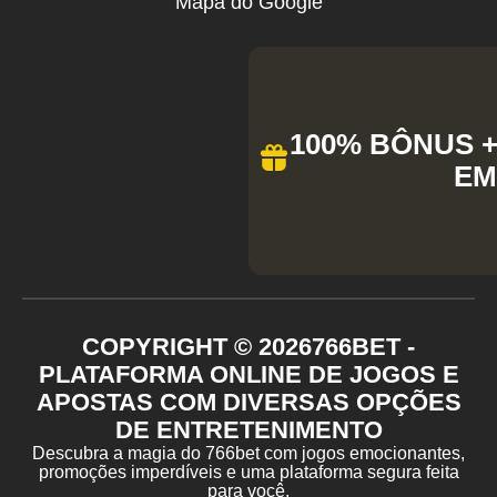
Mapa do Google
100% BÔNUS + 
EM
COPYRIGHT ©
2026
766BET -
PLATAFORMA ONLINE DE JOGOS E
APOSTAS COM DIVERSAS OPÇÕES
DE ENTRETENIMENTO
Descubra a magia do 766bet com jogos emocionantes,
promoções imperdíveis e uma plataforma segura feita
para você.