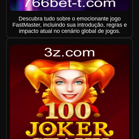
Descubra tudo sobre o emocionante jogo
FastMaster, incluindo sua introdução, regras e
impacto atual no cenário global de jogos.