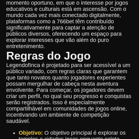
momento oportuno, em que o interesse por jogos
educativos e culturais está em ascensão. Com o
mundo cada vez mais conectado digitalmente,
plataformas como a 766bet têm contribuído
significativamente para captar a atenção de
públicos diversos, oferecendo um espaço para
explorar interesses que vão além do puro
entretenimento.
Regras do Jogo
LegendofInca é projetado para ser acessível a um
público variado, com regras claras que garantem
que tanto novatos quanto jogadores experientes
possam mergulhar de cabeça nesta aventura
envolvente. Para começar, os jogadores devem
criar um perfil, no qual seu progresso e conquistas
serão registrados. Isso é especialmente
compartilhável em comunidades de jogos online,
incentivando um ambiente de competição
saudável.
Objetivo:
O objetivo principal é explorar os