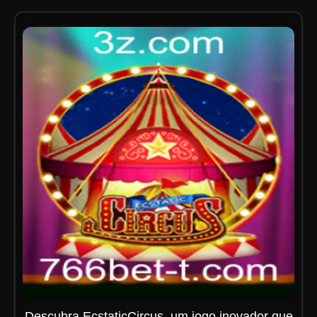
Descubra EcstaticCircus, um jogo inovador que