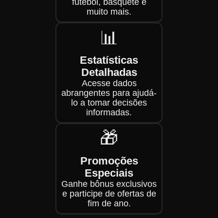
futebol, basquete e
muito mais.
📊
Estatísticas
Detalhadas
Acesse dados
abrangentes para ajudá-
lo a tomar decisões
informadas.
🎁
Promoções
Especiais
Ganhe bônus exclusivos
e participe de ofertas de
fim de ano.