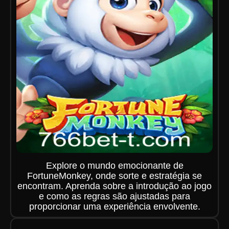
Explore o mundo emocionante de
FortuneMonkey, onde sorte e estratégia se
encontram. Aprenda sobre a introdução ao jogo
e como as regras são ajustadas para
proporcionar uma experiência envolvente.