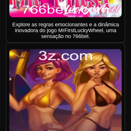
Explore as regras emocionantes e a dinâmica
inovadora do jogo MrFirstLuckyWheel, uma
sensação no 766bet.