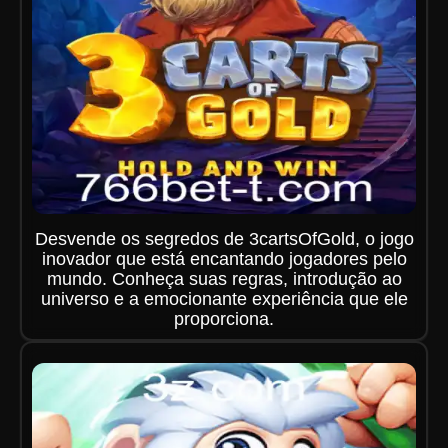
Desvende os segredos de 3cartsOfGold, o jogo
inovador que está encantando jogadores pelo
mundo. Conheça suas regras, introdução ao
universo e a emocionante experiência que ele
proporciona.