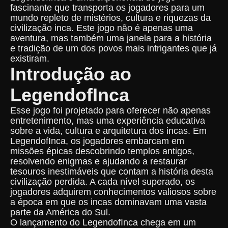
fascinante que transporta os jogadores para um
mundo repleto de mistérios, cultura e riquezas da
civilização inca. Este jogo não é apenas uma
aventura, mas também uma janela para a história
e tradição de um dos povos mais intrigantes que já
existiram.
Introdução ao
LegendofInca
Esse jogo foi projetado para oferecer não apenas
entretenimento, mas uma experiência educativa
sobre a vida, cultura e arquitetura dos incas. Em
LegendofInca, os jogadores embarcam em
missões épicas descobrindo templos antigos,
resolvendo enigmas e ajudando a restaurar
tesouros inestimáveis que contam a história desta
civilização perdida. A cada nível superado, os
jogadores adquirem conhecimentos valiosos sobre
a época em que os incas dominavam uma vasta
parte da América do Sul.
O lançamento do LegendofInca chega em um