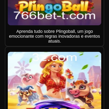
Aprenda tudo sobre Plingoball, um jogo
emocionante com regras inovadoras e eventos
atuais.