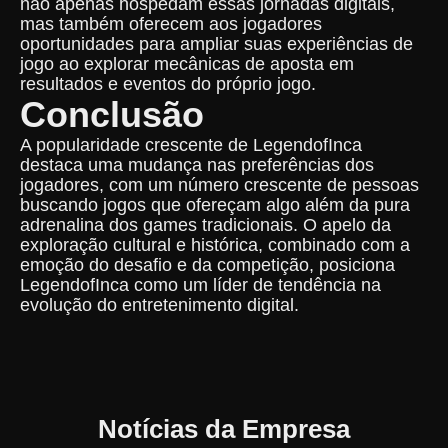
não apenas hospedam essas jornadas digitais,
mas também oferecem aos jogadores
oportunidades para ampliar suas experiências de
jogo ao explorar mecânicas de aposta em
resultados e eventos do próprio jogo.
Conclusão
A popularidade crescente de LegendofInca
destaca uma mudança nas preferências dos
jogadores, com um número crescente de pessoas
buscando jogos que ofereçam algo além da pura
adrenalina dos games tradicionais. O apelo da
exploração cultural e histórica, combinado com a
emoção do desafio e da competição, posiciona
LegendofInca como um líder de tendência na
evolução do entretenimento digital.
Notícias da Empresa