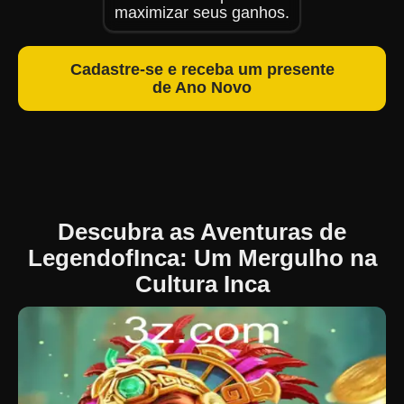
maximizar seus ganhos.
Cadastre-se e receba um presente
de Ano Novo
Descubra as Aventuras de
LegendofInca: Um Mergulho na
Cultura Inca