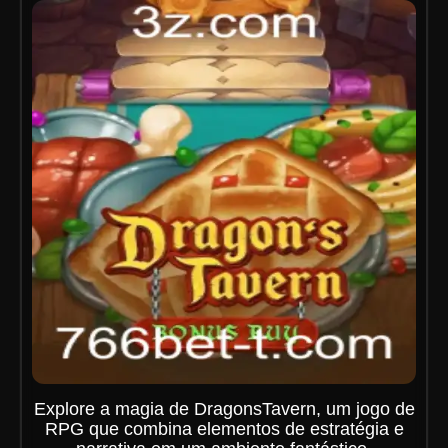
Explore a magia de DragonsTavern, um jogo de
RPG que combina elementos de estratégia e