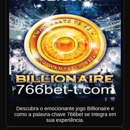
Descubra o emocionante jogo Billionaire e
como a palavra-chave 766bet se integra em
sua experiência.