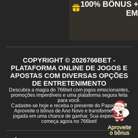
100% BÔNUS + 
EM
COPYRIGHT ©
2026
766BET -
PLATAFORMA ONLINE DE JOGOS E
APOSTAS COM DIVERSAS OPÇÕES
DE ENTRETENIMENTO
Descubra a magia do 766bet com jogos emocionantes,
promoções imperdíveis e uma plataforma segura feita
para você.
Cadastre-se hoje e receba o presente do Papai Noel!
Aproveite o bônus de Ano Novo e transforme cada
jogada em uma chance de ganhar. Sua experiência
começa agora no 766bet!
Aproveite
o bônus