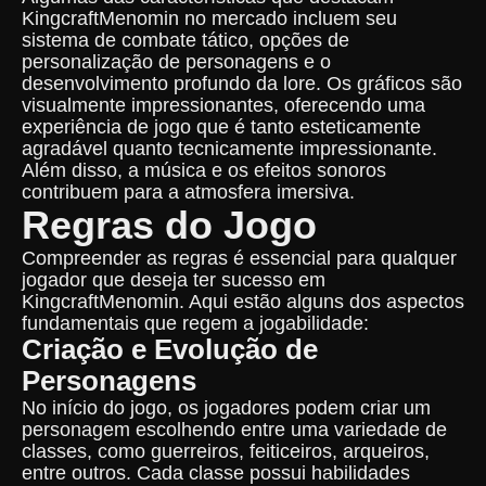
KingcraftMenomin no mercado incluem seu
sistema de combate tático, opções de
personalização de personagens e o
desenvolvimento profundo da lore. Os gráficos são
visualmente impressionantes, oferecendo uma
experiência de jogo que é tanto esteticamente
agradável quanto tecnicamente impressionante.
Além disso, a música e os efeitos sonoros
contribuem para a atmosfera imersiva.
Regras do Jogo
Compreender as regras é essencial para qualquer
jogador que deseja ter sucesso em
KingcraftMenomin. Aqui estão alguns dos aspectos
fundamentais que regem a jogabilidade:
Criação e Evolução de
Personagens
No início do jogo, os jogadores podem criar um
personagem escolhendo entre uma variedade de
classes, como guerreiros, feiticeiros, arqueiros,
entre outros. Cada classe possui habilidades