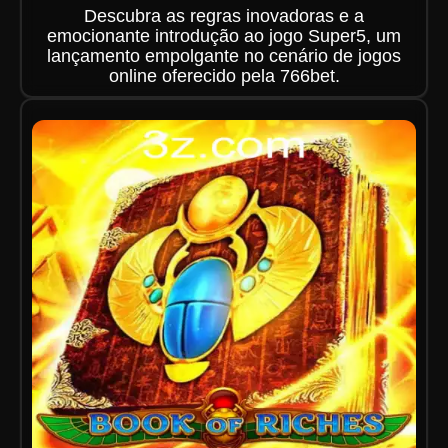
Descubra as regras inovadoras e a
emocionante introdução ao jogo Super5, um
lançamento empolgante no cenário de jogos
online oferecido pela 766bet.