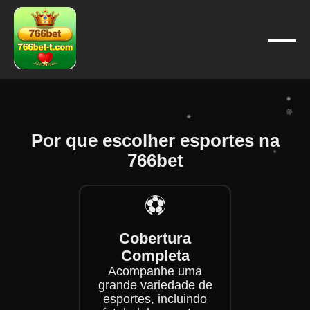
❄
❄
❄
❄
❄
❄
❄
Por que escolher esportes na
766bet
❄
❄
❄
⚽
❄
❄
Cobertura
Completa
Acompanhe uma
grande variedade de
esportes, incluindo