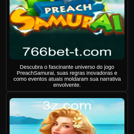
Descubra o fascinante universo do jogo
PreachSamurai, suas regras inovadoras e
como eventos atuais moldaram sua narrativa
envolvente.