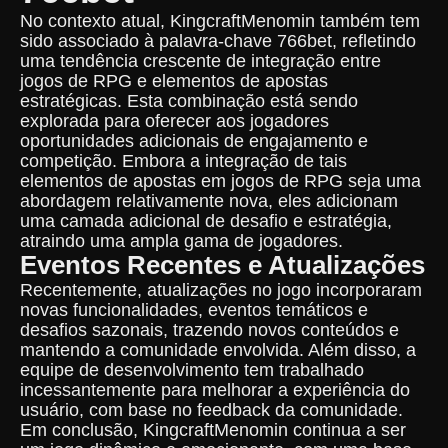
No contexto atual, KingcraftMenomin também tem
sido associado à palavra-chave 766bet, refletindo
uma tendência crescente de integração entre
jogos de RPG e elementos de apostas
estratégicas. Esta combinação está sendo
explorada para oferecer aos jogadores
oportunidades adicionais de engajamento e
competição. Embora a integração de tais
elementos de apostas em jogos de RPG seja uma
abordagem relativamente nova, eles adicionam
uma camada adicional de desafio e estratégia,
atraindo uma ampla gama de jogadores.
Eventos Recentes e Atualizações
Recentemente, atualizações no jogo incorporaram
novas funcionalidades, eventos temáticos e
desafios sazonais, trazendo novos conteúdos e
mantendo a comunidade envolvida. Além disso, a
equipe de desenvolvimento tem trabalhado
incessantemente para melhorar a experiência do
usuário, com base no feedback da comunidade.
Em conclusão, KingcraftMenomin continua a ser