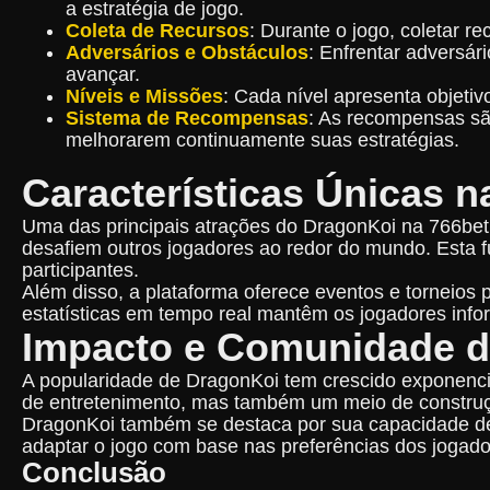
a estratégia de jogo.
Coleta de Recursos
: Durante o jogo, coletar r
Adversários e Obstáculos
: Enfrentar adversár
avançar.
Níveis e Missões
: Cada nível apresenta objeti
Sistema de Recompensas
: As recompensas sã
melhorarem continuamente suas estratégias.
Características Únicas n
Uma das principais atrações do DragonKoi na 766bet
desafiem outros jogadores ao redor do mundo. Esta
participantes.
Além disso, a plataforma oferece eventos e torneios 
estatísticas em tempo real mantêm os jogadores info
Impacto e Comunidade d
A popularidade de DragonKoi tem crescido exponenc
de entretenimento, mas também um meio de construç
DragonKoi também se destaca por sua capacidade d
adaptar o jogo com base nas preferências dos jogado
Conclusão