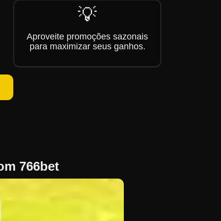
💡
Aproveite promoções sazonais
para maximizar seus ganhos.
om 766bet