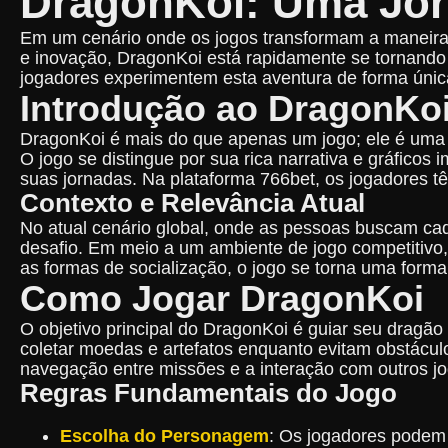
DragonKoi: Uma Jor
Em um cenário onde os jogos transformam a maneir
e inovação, DragonKoi está rapidamente se tornando 
jogadores experimentem esta aventura de forma únic
Introdução ao DragonKo
DragonKoi é mais do que apenas um jogo; ele é uma 
O jogo se distingue por sua rica narrativa e gráfico
suas jornadas. Na plataforma 766bet, os jogadores t
Contexto e Relevância Atual
No atual cenário global, onde as pessoas buscam cad
desafio. Em meio a um ambiente de jogo competitivo,
as formas de socialização, o jogo se torna uma form
Como Jogar DragonKoi
O objetivo principal do DragonKoi é guiar seu dragão
coletar moedas e artefatos enquanto evitam obstáculos
navegação entre missões e a interação com outros j
Regras Fundamentais do Jogo
Escolha do Personagem
: Os jogadores podem 