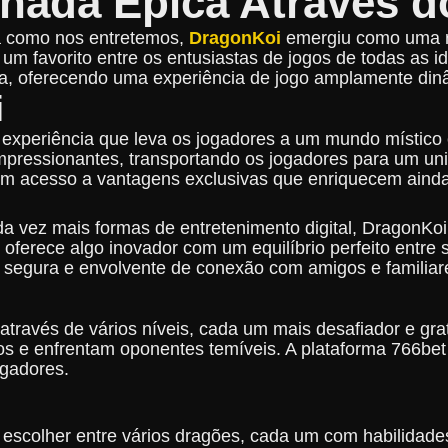
nada Épica Através 
a como nos entretemos,
DragonKoi
emergiu como uma re
um favorito entre os entusiastas de jogos de todas as i
a, oferecendo uma experiência de jogo amplamente dinâ
i
experiência que leva os jogadores a um mundo místico
s impressionantes, transportando os jogadores para um 
êm acesso a vantagens exclusivas que enriquecem ainda
a vez mais formas de entretenimento digital, DragonKo
 oferece algo inovador com um equilíbrio perfeito entre
a segura e envolvente de conexão com amigos e familiar
 através de vários níveis, cada um mais desafiador e gra
 e enfrentam oponentes temíveis. A plataforma 766bet su
ogadores.
escolher entre vários dragões, cada um com habilidade