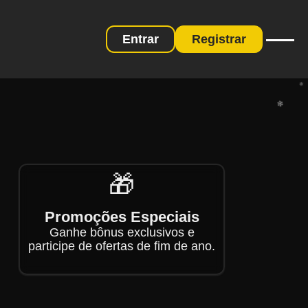
Entrar
Registrar
❄
❄
❄
🎁
❄
❄
Promoções Especiais
Ganhe bônus exclusivos e
participe de ofertas de fim de ano.