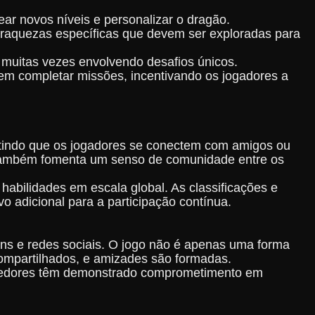
ear novos níveis e personalizar o dragão.
 fraquezas específicas que devem ser exploradas para
, muitas vezes envolvendo desafios únicos.
em completar missões, incentivando os jogadores a
mitindo que os jogadores se conectem com amigos ou
s também fomenta um senso de comunidade entre os
habilidades em escala global. As classificações e
 adicional para a participação contínua.
s e redes sociais. O jogo não é apenas uma forma
ompartilhados, e amizades são formadas.
lvedores têm demonstrado comprometimento em