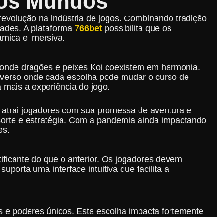
dos Mundos
volução na indústria de jogos. Combinando tradição
dades. A plataforma
766bet
possibilita que os
mica e imersiva.
 onde dragões e peixes Koi coexistem em harmonia.
universo onde cada escolha pode mudar o curso de
 mais a experiência do jogo.
i atrai jogadores com sua promessa de aventura e
 sorte e estratégia. Com a pandemia ainda impactando
es.
tificante do que o anterior. Os jogadores devem
porta uma interface intuitiva que facilita a
s e poderes únicos. Esta escolha impacta fortemente