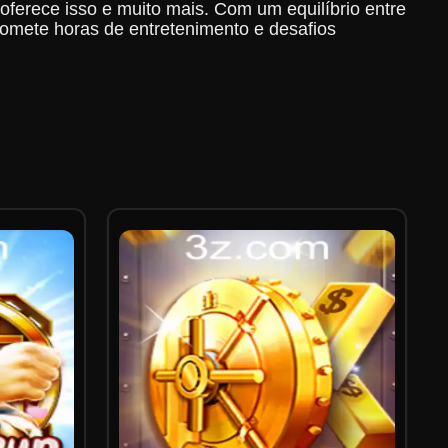
ferece isso e muito mais. Com um equilíbrio entre
promete horas de entretenimento e desafios