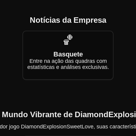
Notícias da Empresa
🏀
Basquete
Entre na ação das quadras com
estatísticas e análises exclusivas.
o Mundo Vibrante de DiamondExplos
dor jogo DiamondExplosionSweetLove, suas característic