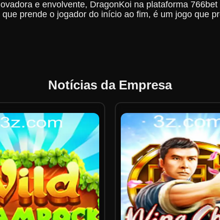
vadora e envolvente, DragonKoi na plataforma 766bet o
va que prende o jogador do início ao fim, é um jogo que 
Notícias da Empresa