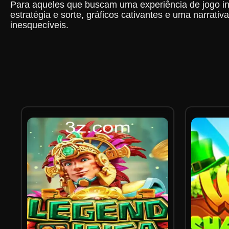
Para aqueles que buscam uma experiência de jogo ino
estratégia e sorte, gráficos cativantes e uma narrati
inesquecíveis.