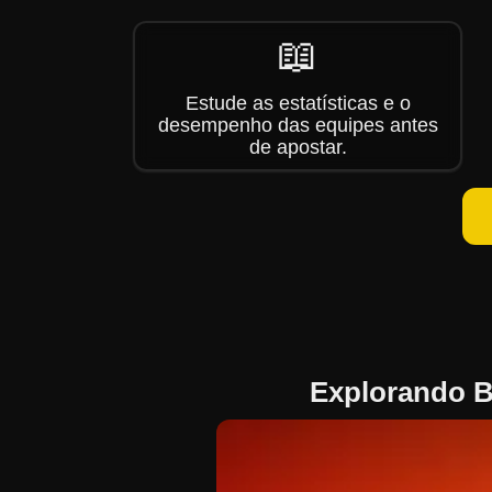
📖
Estude as estatísticas e o
desempenho das equipes antes
de apostar.
Explorando B