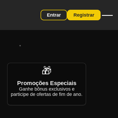
❄
Entrar
Registrar
❄
🎁
❄
Promoções Especiais
Ganhe bônus exclusivos e
participe de ofertas de fim de ano.