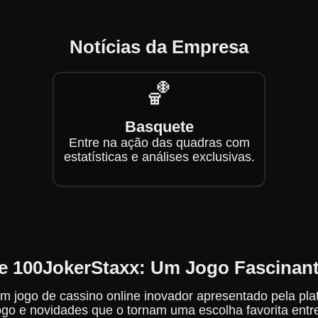
Notícias da Empresa
🏀
Basquete
Entre na ação das quadras com
estatísticas e análises exclusivas.
 100JokerStaxx: Um Jogo Fascinant
jogo de cassino online inovador apresentado pela plat
ogo e novidades que o tornam uma escolha favorita entr