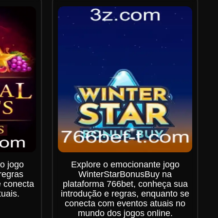
o jogo
Explore o emocionante jogo
 regras
WinterStarBonusBuy na
e conecta
plataforma 766bet, conheça sua
uais.
introdução e regras, enquanto se
conecta com eventos atuais no
mundo dos jogos online.