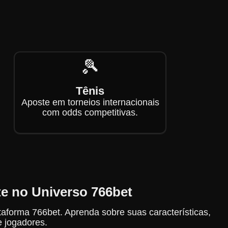
🎾
Tênis
Aposte em torneios internacionais
com odds competitivas.
e no Universo 766bet
aforma 766bet. Aprenda sobre suas características,
e jogadores.