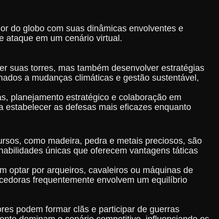
dor do globo com suas dinâmicas envolventes e
e ataque em um cenário virtual.
er suas torres, mas também desenvolver estratégias
ionados a mudanças climáticas e gestão sustentável,
as, planejamento estratégico e colaboração em
a estabelecer as defesas mais eficazes enquanto
ursos, como madeira, pedra e metais preciosos, são
 habilidades únicas que oferecem vantagens táticas
 optar por arqueiros, cavaleiros ou máquinas de
ncedoras frequentemente envolvem um equilíbrio
ores podem formar clãs e participar de guerras