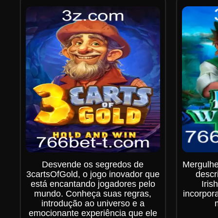
Desvende os segredos de
Mergulhe
3cartsOfGold, o jogo inovador que
descr
está encantando jogadores pelo
Iri
mundo. Conheça suas regras,
incorpor
introdução ao universo e a
emocionante experiência que ele