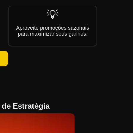
💡
Aproveite promoções sazonais
para maximizar seus ganhos.
de Estratégia